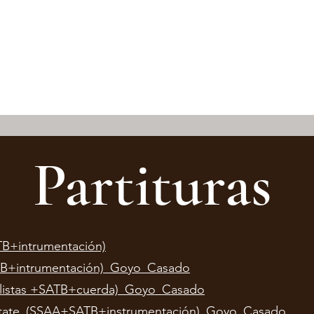
Partituras
+intrumentación)
TB+intrumentación)_Goyo_Casado
Solistas +SATB+cuerda)_Goyo_Casado
ate_(SSAA+SATB+instrumentación)_Goyo_Casado