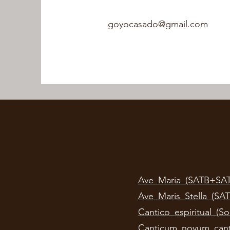
goyocasado@gmail.com
Ave_Maria_(SATB+SATB
Ave_Maris_Stella_(SA
Cantico_espiritual_(
Canticum_novum_cant