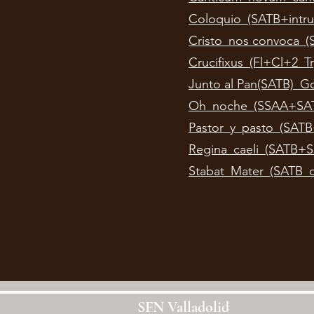
Coloquio_(SATB+intr
Cristo_nos convoca_
Crucifixus_(Fl+Cl+2
Junto al Pan(SATB)_
Oh_noche_(SSAA+SA
Pastor_y_pasto_(SAT
Regina_caeli_(SATB+
Stabat_Mater_(SATB_d
SFN Valladolid